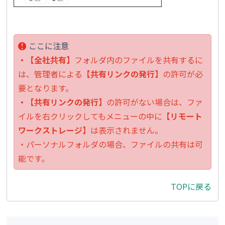
ここに注意
・【
全社共有
】
フォルダ内のファイルを共有するに
は、管理者による
【
共有リンクの発行
】
の許可が必
要となります。
・【
共有リンクの発行
】
の許可がない場合は、ファ
イルを右クリックしてもメニューの中に
【
リモート
ワークストレージ
】
は表示されません。
・パーソナルフォルダの場合、ファイルの共有は可
能です。
TOPに戻る