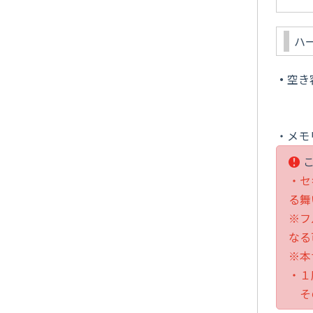
ハ
・
空き
※空
（例 
・メモ
・セ
る舞
※フ
なる
※本
・１
その