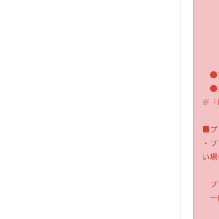
・
・
・
・
・
●
●
※「
■プ
・プ
い場
プレ
一度