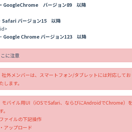
ogleChrome
バージョン
89
以降
・
Safari
バージョン
15
以降
id>
・
Google Chrome
バージョン123
以降
ここに注意
．社外メンバーは、スマートフォン/タブレットには対応してお
たします。
．モバイル用UI（iOSでSafari、ならびにAndroidでChr
す。
ファイルの下記操作
アップロード