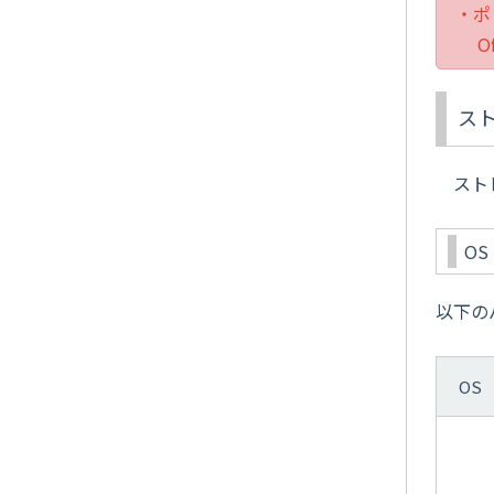
・ポ
Of
ス
ストレ
OS
以下の
OS