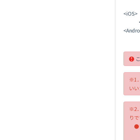
・Go
<iOS>
<Andro
※1
いい
※2
りで
●
・