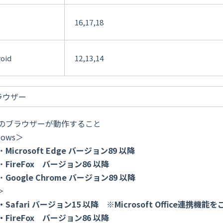
16,17,18
oid
12,13,14
ラウザー
ブラウザーが動作すること
dows＞
・
Microsoft
Edge
バージョン
89
以降
・
FireFox
バージョン
86
以降
・
Google Chrome
バージョン
89
以降
＞
fari
バージョン
15
以降
※Microsoft Office
連携機能を
reFox
バージョン
86
以降