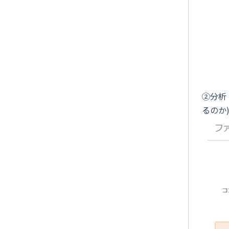
②分析
るのか