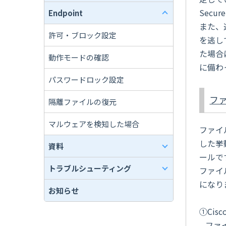
Secur
Endpoint
また、
許可・ブロック設定
を逃し
た場合に
動作モードの確認
に備わ
パスワードロック設定
フ
隔離ファイルの復元
マルウェアを検知した場合
ファイ
した挙
資料
ールで
トラブルシューティング
ファイル
になり
お知らせ
①Cis
ファイ