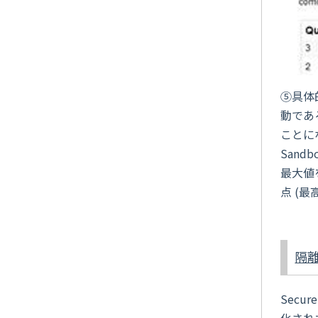
⑤具体的
動である
ことに
Sand
最大値
点 (
隔
Sec
化された