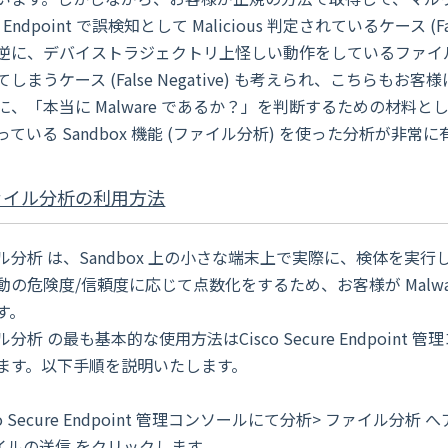
e Endpoint で誤検知として Malicious 判定されているケース (F
逆に、デバイストラジェクトリ上怪しい動作をしているファイルが C
てしまうケース (False Negative) も考えられ、こちら
、「本当に Malware であるか？」を判断するための材料として、Cis
っている Sandbox 機能 (ファイル分析) を使った分析が非常
ァイル分析の利用方法
ル分析 は、Sandbox 上の小さな端末上で実際に、検体を
動の危険度/信頼度に応じて点数化をするため、お客様が Malw
す。
分析 の最も基本的な使用方法はCisco Secure Endpoi
ます。以下手順を説明いたします。
co Secure Endpoint 管理コンソールにて分析> ファイル
ルの送信 をクリックします。