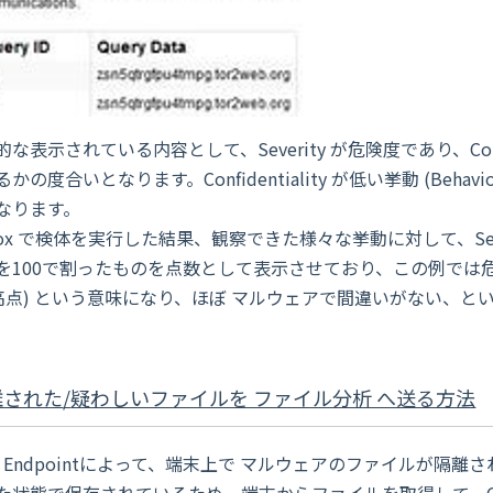
な表示されている内容として、Severity が危険度であり、Conf
かの度合いとなります。Confidentiality が低い挙動 (Behavio
なります。
box で検体を実行した結果、観察できた様々な挙動に対して、Severit
を100で割ったものを点数として表示させており、この例では危険度 
最高点) という意味になり、ほぼ マルウェアで間違いがない、
離された
/
疑わしいファイルを ファイル分析 へ送る方法
ure Endpointによって、端末上で マルウェアのファイルが
状態で保存されているため、端末からファイルを取得して、Cisco S