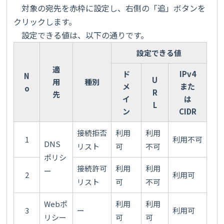
対象の宛先を赤枠に設定し、右側の「追」ボタンを
クリックします。
設定できる値は、以下の通りです。
設定できる値
適
ド
IPv4
N
U
用
種別
メ
また
o
R
先
イ
は
L
ン
CIDR
接続拒否
利用
利用
1
利用不可
DNS
リスト
可
不可
ポリシ
接続許可
利用
利用
ー
2
利用可
リスト
可
不可
Webポ
利用
利用
3
ー
利用可
リシー
可
可