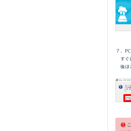
７．P
すぐに
後ほど