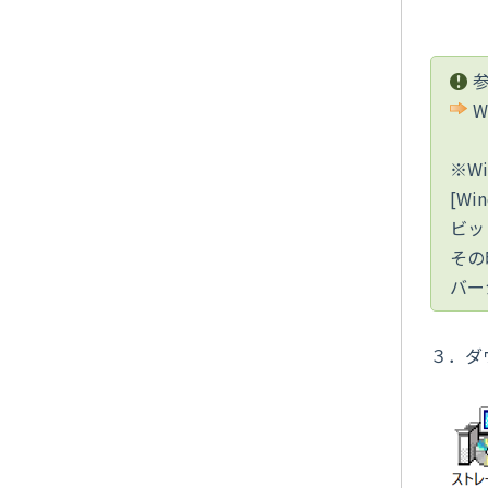
W
※Wi
[W
ビッ
その
バー
３．ダ