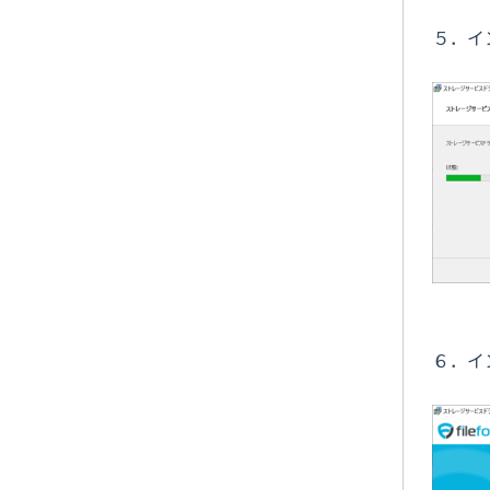
５．イ
６．イ