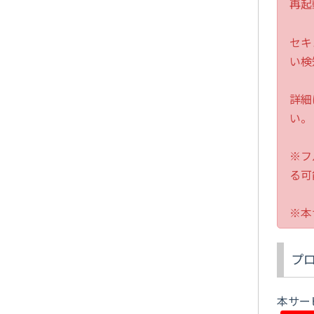
再起
セキ
い検
詳細
い。
※フ
る可
※本
プ
本サー