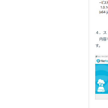
４．ス
内容を
す。